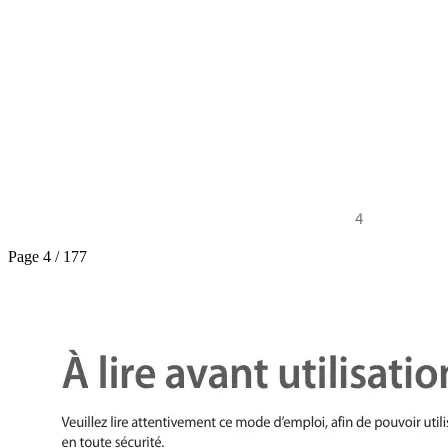
Page 4 / 177