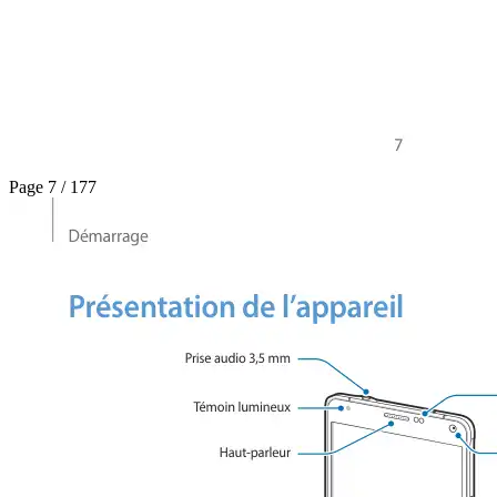
Page 7 / 177