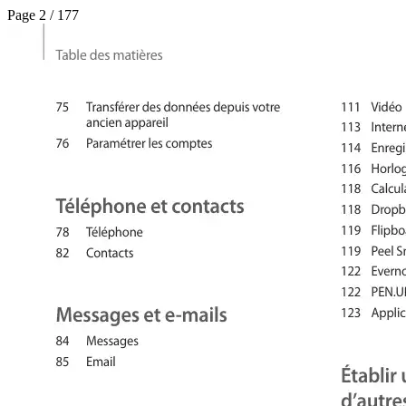
Page 2 / 177