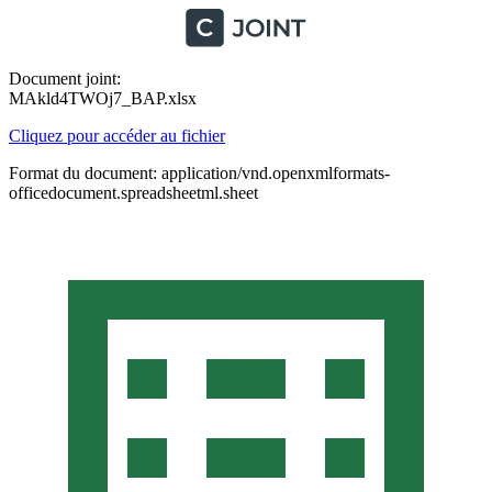
Document joint:
MAkld4TWOj7_BAP.xlsx
Cliquez pour accéder au fichier
Format du document: application/vnd.openxmlformats-
officedocument.spreadsheetml.sheet