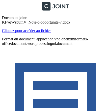
Document joint:
KFvqWsp8fhV_Note-d-opportunité-7.docx
Cliquez pour accéder au fichier
Format du document: application/vnd.openxmlformats-
officedocument.wordprocessingml.document