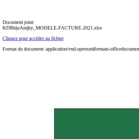
Document joint:
KDBhjuAmjky_MODELE-FACTURE-2021.xlsx
Cliquez pour accéder au fichier
Format du document: application/vnd.openxmlformats-officedocument