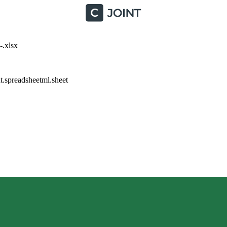
-.xlsx
.spreadsheetml.sheet