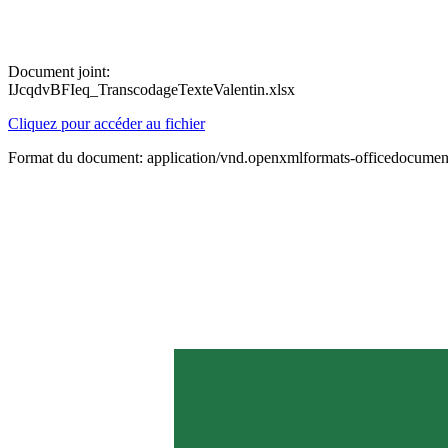
Document joint:
IJcqdvBFIeq_TranscodageTexteValentin.xlsx
Cliquez pour accéder au fichier
Format du document: application/vnd.openxmlformats-officedocument