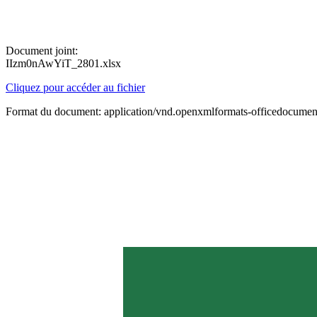
Document joint:
IIzm0nAwYiT_2801.xlsx
Cliquez pour accéder au fichier
Format du document: application/vnd.openxmlformats-officedocument