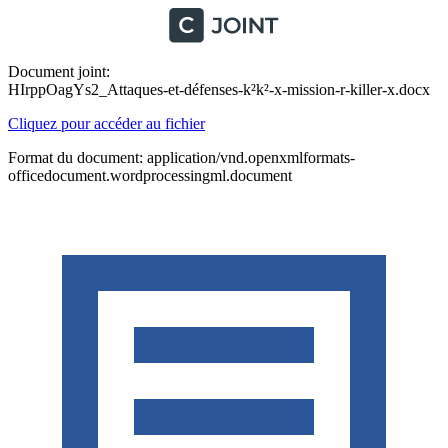
Document joint:
HIrppOagYs2_Attaques-et-défenses-k²k²-x-mission-r-killer-x.docx
Cliquez pour accéder au fichier
Format du document: application/vnd.openxmlformats-
officedocument.wordprocessingml.document