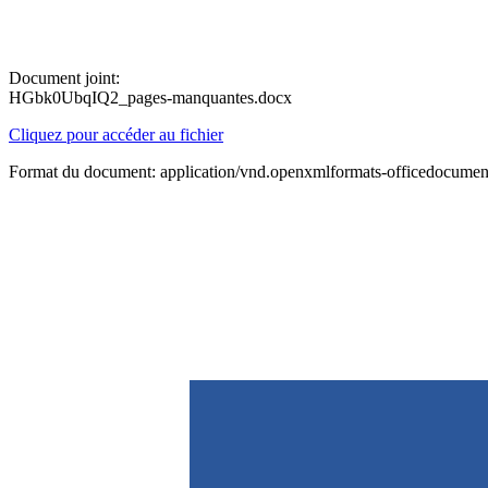
Document joint:
HGbk0UbqIQ2_pages-manquantes.docx
Cliquez pour accéder au fichier
Format du document: application/vnd.openxmlformats-officedocume