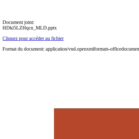
Document joint:
HDki5LZHqcn_MLD.pptx
Cliquez pour accéder au fichier
Format du document: application/vnd.openxmlformats-officedocument