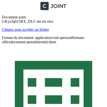
Document joint:
GKys3q615RX_DLC-int.xls.xlsx
Cliquez pour accéder au fichier
Format du document: application/vnd.openxmlformats-
officedocument.spreadsheetml.sheet