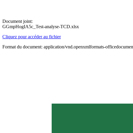
Document joint:
GGmpHogIA5c_Test-analyse-TCD.xlsx
Cliquez pour accéder au fichier
Format du document: application/vnd.openxmlformats-officedocument