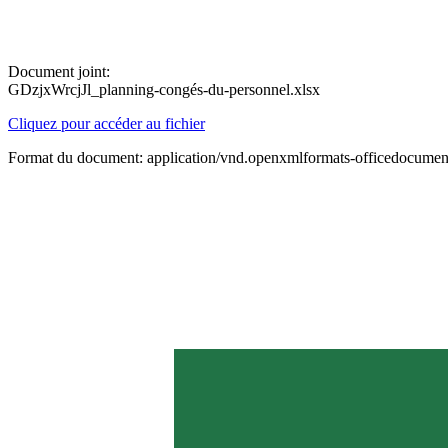
Document joint:
GDzjxWrcjJl_planning-congés-du-personnel.xlsx
Cliquez pour accéder au fichier
Format du document: application/vnd.openxmlformats-officedocument