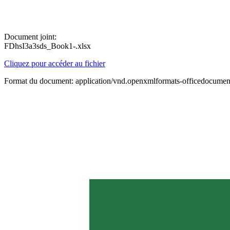
Document joint:
FDhsI3a3sds_Book1-.xlsx
Cliquez pour accéder au fichier
Format du document: application/vnd.openxmlformats-officedocument