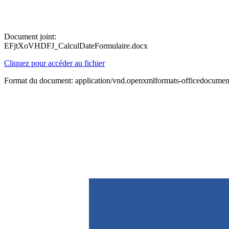
Document joint:
EFjtXoVHDFJ_CalculDateFormulaire.docx
Cliquez pour accéder au fichier
Format du document: application/vnd.openxmlformats-officedocume