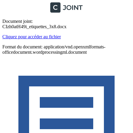
Document joint:
CIzh0atH49i_etiquettes_3x8.docx
Cliquez pour accéder au fichier
Format du document: application/vnd.openxmlformats-
officedocument.wordprocessingml.document