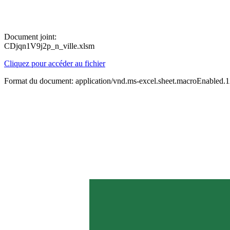
Document joint:
CDjqn1V9j2p_n_ville.xlsm
Cliquez pour accéder au fichier
Format du document: application/vnd.ms-excel.sheet.macroEnabled.