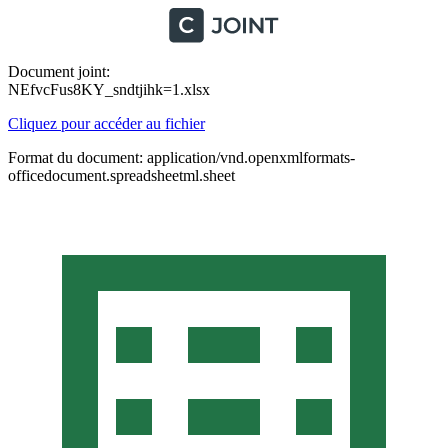
Document joint:
NEfvcFus8KY_sndtjihk=1.xlsx
Cliquez pour accéder au fichier
Format du document: application/vnd.openxmlformats-
officedocument.spreadsheetml.sheet