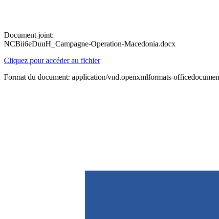
Document joint:
NCBii6eDuuH_Campagne-Operation-Macedonia.docx
Cliquez pour accéder au fichier
Format du document: application/vnd.openxmlformats-officedocume