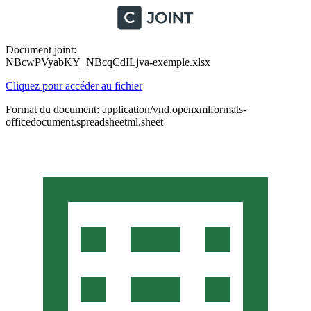
Document joint:
NBcwPVyabKY_NBcqCdILjva-exemple.xlsx
Cliquez pour accéder au fichier
Format du document: application/vnd.openxmlformats-
officedocument.spreadsheetml.sheet