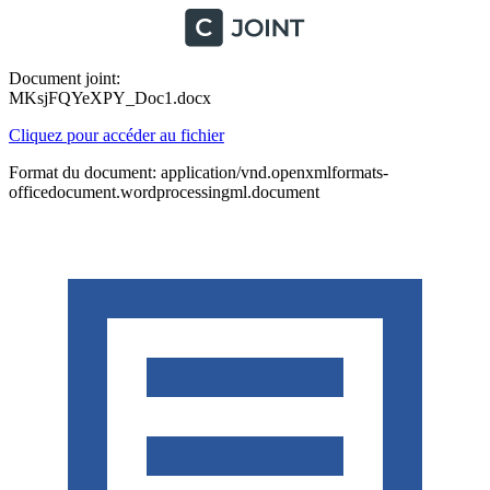
Document joint:
MKsjFQYeXPY_Doc1.docx
Cliquez pour accéder au fichier
Format du document: application/vnd.openxmlformats-
officedocument.wordprocessingml.document