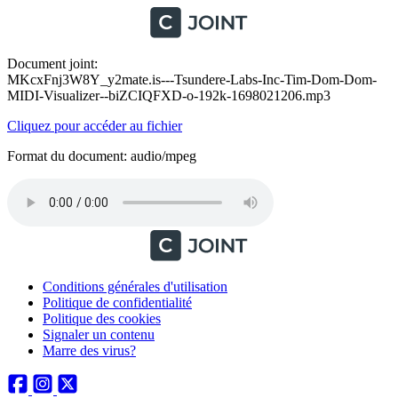
Document joint:
MKcxFnj3W8Y_y2mate.is---Tsundere-Labs-Inc-Tim-Dom-Dom-
MIDI-Visualizer--biZCIQFXD-o-192k-1698021206.mp3
Cliquez pour accéder au fichier
Format du document: audio/mpeg
Conditions générales d'utilisation
Politique de confidentialité
Politique des cookies
Signaler un contenu
Marre des virus?