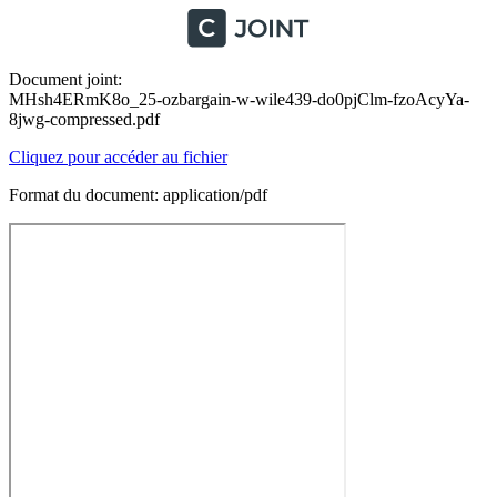
Document joint:
MHsh4ERmK8o_25-ozbargain-w-wile439-do0pjClm-fzoAcyYa-
8jwg-compressed.pdf
Cliquez pour accéder au fichier
Format du document: application/pdf