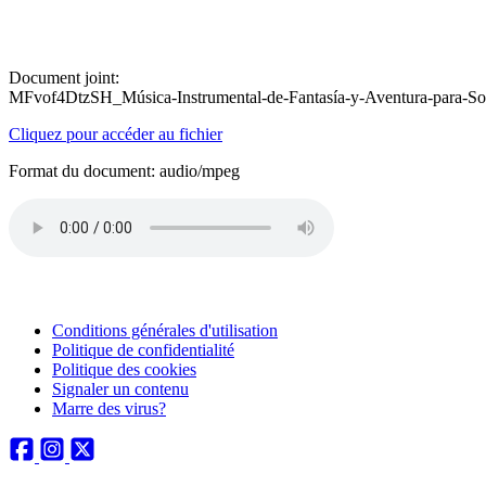
Document joint:
MFvof4DtzSH_Música-Instrumental-de-Fantasía-y-Aventura-para-So
Cliquez pour accéder au fichier
Format du document: audio/mpeg
Conditions générales d'utilisation
Politique de confidentialité
Politique des cookies
Signaler un contenu
Marre des virus?