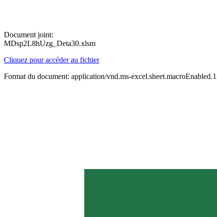
Document joint:
MDsp2L8hUzg_Deta30.xlsm
Cliquez pour accéder au fichier
Format du document: application/vnd.ms-excel.sheet.macroEnabled.