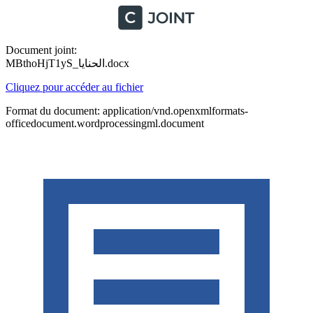
Document joint:
MBthoHjT1yS_الحنايا.docx
Cliquez pour accéder au fichier
Format du document: application/vnd.openxmlformats-
officedocument.wordprocessingml.document