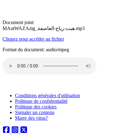
Document joint:
MAutWAZAzig_هبت-رياح-العاصفة.mp3
Cliquez pour accéder au fichier
Format du document: audio/mpeg
Conditions générales d'utilisation
Politique de confidentialité
Politique des cookies
Signaler un contenu
Marre des virus?