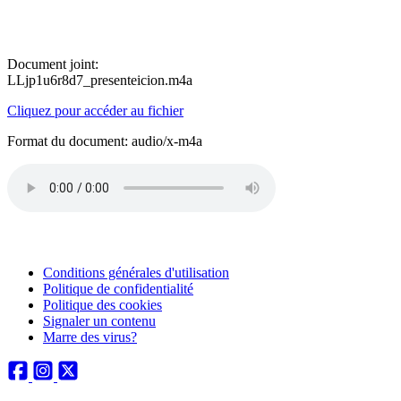
Document joint:
LLjp1u6r8d7_presenteicion.m4a
Cliquez pour accéder au fichier
Format du document: audio/x-m4a
Conditions générales d'utilisation
Politique de confidentialité
Politique des cookies
Signaler un contenu
Marre des virus?