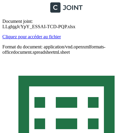
Document joint:
LLghjgJcYpY_ESSAI-TCD-PQP.xlsx
Cliquez pour accéder au fichier
Format du document: application/vnd.openxmlformats-
officedocument.spreadsheetml.sheet