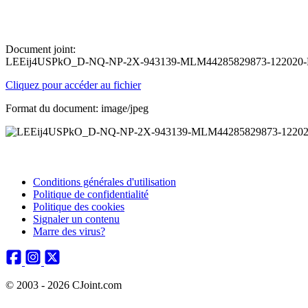
Document joint:
LEEij4USPkO_D-NQ-NP-2X-943139-MLM44285829873-122020-F
Cliquez pour accéder au fichier
Format du document: image/jpeg
Conditions générales d'utilisation
Politique de confidentialité
Politique des cookies
Signaler un contenu
Marre des virus?
© 2003 - 2026 CJoint.com