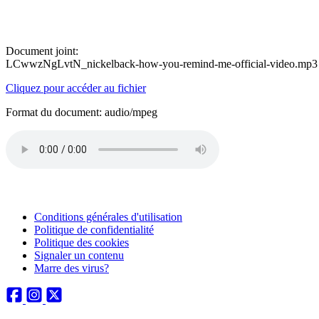
Document joint:
LCwwzNgLvtN_nickelback-how-you-remind-me-official-video.mp3
Cliquez pour accéder au fichier
Format du document: audio/mpeg
Conditions générales d'utilisation
Politique de confidentialité
Politique des cookies
Signaler un contenu
Marre des virus?