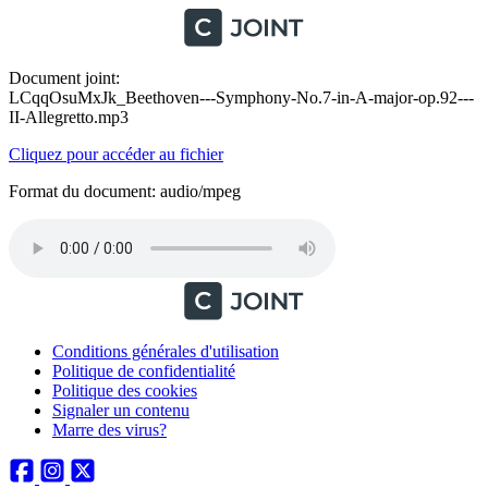
Document joint:
LCqqOsuMxJk_Beethoven---Symphony-No.7-in-A-major-op.92---
II-Allegretto.mp3
Cliquez pour accéder au fichier
Format du document: audio/mpeg
Conditions générales d'utilisation
Politique de confidentialité
Politique des cookies
Signaler un contenu
Marre des virus?