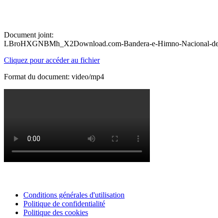
Document joint:
LBroHXGNBMh_X2Download.com-Bandera-e-Himno-Nacional-de-Let
Cliquez pour accéder au fichier
Format du document: video/mp4
Conditions générales d'utilisation
Politique de confidentialité
Politique des cookies