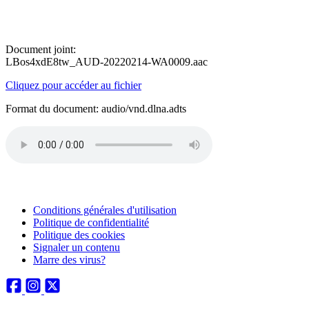
Document joint:
LBos4xdE8tw_AUD-20220214-WA0009.aac
Cliquez pour accéder au fichier
Format du document: audio/vnd.dlna.adts
Conditions générales d'utilisation
Politique de confidentialité
Politique des cookies
Signaler un contenu
Marre des virus?