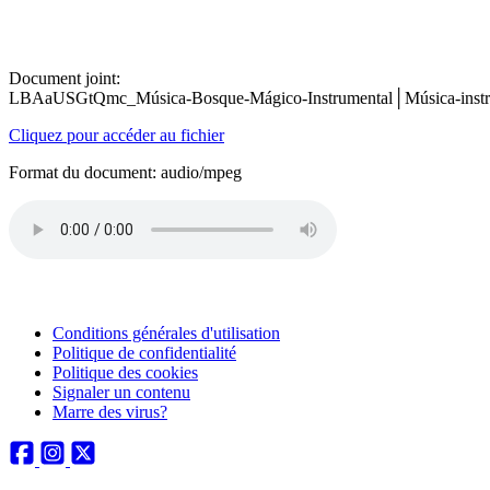
Document joint:
LBAaUSGtQmc_Música-Bosque-Mágico-Instrumental│Música-instrum
Cliquez pour accéder au fichier
Format du document: audio/mpeg
Conditions générales d'utilisation
Politique de confidentialité
Politique des cookies
Signaler un contenu
Marre des virus?