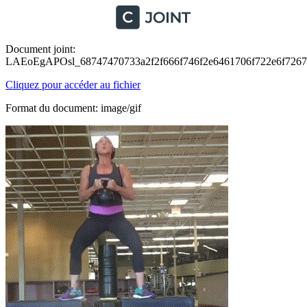
Document joint:
LAEoEgAPOsl_68747470733a2f2f666f746f2e6461706f722e6f7267
Cliquez pour accéder au fichier
Format du document: image/gif