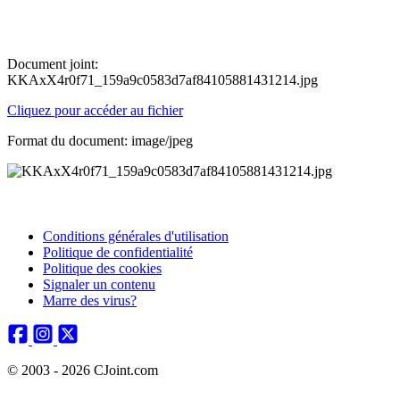
Document joint:
KKAxX4r0f71_159a9c0583d7af84105881431214.jpg
Cliquez pour accéder au fichier
Format du document: image/jpeg
Conditions générales d'utilisation
Politique de confidentialité
Politique des cookies
Signaler un contenu
Marre des virus?
© 2003 - 2026 CJoint.com