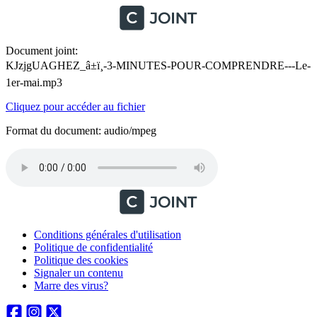
Document joint:
KJzjgUAGHEZ_â±ï¸-3-MINUTES-POUR-COMPRENDRE---Le-
1er-mai.mp3
Cliquez pour accéder au fichier
Format du document: audio/mpeg
Conditions générales d'utilisation
Politique de confidentialité
Politique des cookies
Signaler un contenu
Marre des virus?