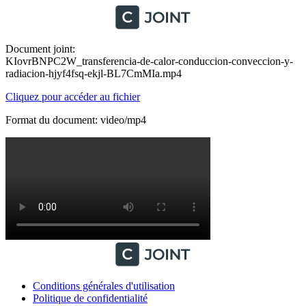
Document joint:
KIovrBNPC2W_transferencia-de-calor-conduccion-conveccion-y-
radiacion-hjyf4fsq-ekjl-BL7CmMIa.mp4
Cliquez pour accéder au fichier
Format du document: video/mp4
Conditions générales d'utilisation
Politique de confidentialité