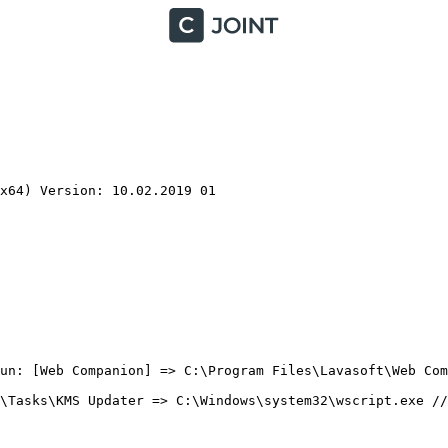
64) Version: 10.02.2019 01

un: [Web Companion] => C:\Program Files\Lavasoft\Web Comp
\Tasks\KMS Updater => C:\Windows\system32\wscript.exe //n