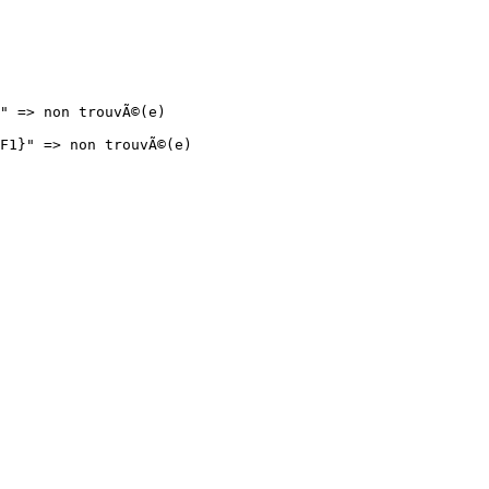
 => non trouvÃ©(e)

1}" => non trouvÃ©(e)
