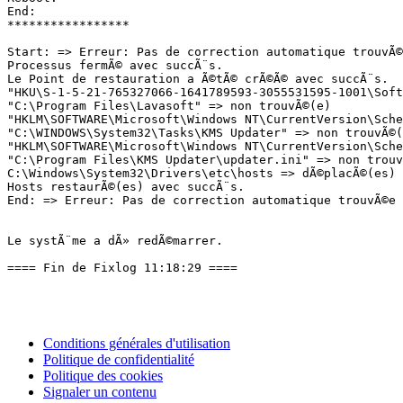
End:

*****************

Start: => Erreur: Pas de correction automatique trouvÃ©e
Processus fermÃ© avec succÃ¨s.

Le Point de restauration a Ã©tÃ© crÃ©Ã© avec succÃ¨s.

"HKU\S-1-5-21-765327066-1641789593-3055531595-1001\Soft
"C:\Program Files\Lavasoft" => non trouvÃ©(e)

"HKLM\SOFTWARE\Microsoft\Windows NT\CurrentVersion\Sche
"C:\WINDOWS\System32\Tasks\KMS Updater" => non trouvÃ©(e
"HKLM\SOFTWARE\Microsoft\Windows NT\CurrentVersion\Sched
"C:\Program Files\KMS Updater\updater.ini" => non trouvÃ
C:\Windows\System32\Drivers\etc\hosts => dÃ©placÃ©(es) a
Hosts restaurÃ©(es) avec succÃ¨s.

End: => Erreur: Pas de correction automatique trouvÃ©e po
Le systÃ¨me a dÃ» redÃ©marrer.

==== Fin de Fixlog 11:18:29 ====
Conditions générales d'utilisation
Politique de confidentialité
Politique des cookies
Signaler un contenu