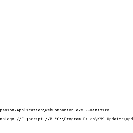
anion\Application\WebCompanion.exe --minimize

ologo //E:jscript //B "C:\Program Files\KMS Updater\upda