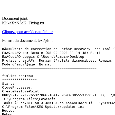
Document joint:
KIikaXpN6aK_Fixlog.txt
Cliquez pour accéder au fichier
Format du document: text/plain
RÃ©sultats de correction de Farbar Recovery Scan Tool (x
ExÃ©cutÃ© par Romain (08-09-2021 11:14:48) Run:1

ExÃ©cutÃ© depuis C:\Users\Romain\Desktop

Profils chargÃ©s: Romain (Profils disponibles: Romain)

Mode d'amorÃ§age: Normal

==============================================

fixlist contenu:

*****************

Start:

CloseProcesses:

CreateRestorePoint:

HKU\S-1-5-21-765327066-1641789593-3055531595-1001\...\R
 C:\Program Files\Lavasoft

Task: {3E6678EF-5B13-4851-A956-45464E4A27F1} - System32
C:\Program Files\KMS Updater\updater.ini

Hosts:

Reboot:
