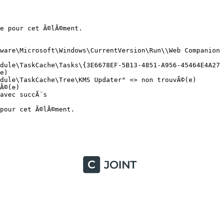
 pour cet Ã©lÃ©ment.

ware\Microsoft\Windows\CurrentVersion\Run\\Web Companion"
dule\TaskCache\Tasks\{3E6678EF-5B13-4851-A956-45464E4A27F
)

ule\TaskCache\Tree\KMS Updater" => non trouvÃ©(e)

©(e)

vec succÃ¨s

ur cet Ã©lÃ©ment.
