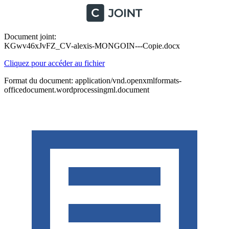
Document joint:
KGwv46xJvFZ_CV-alexis-MONGOIN---Copie.docx
Cliquez pour accéder au fichier
Format du document: application/vnd.openxmlformats-
officedocument.wordprocessingml.document