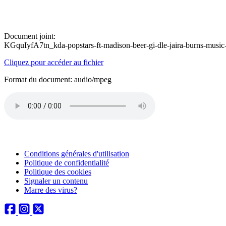
Document joint:
KGquIyfA7tn_kda-popstars-ft-madison-beer-gi-dle-jaira-burns-music
Cliquez pour accéder au fichier
Format du document: audio/mpeg
Conditions générales d'utilisation
Politique de confidentialité
Politique des cookies
Signaler un contenu
Marre des virus?