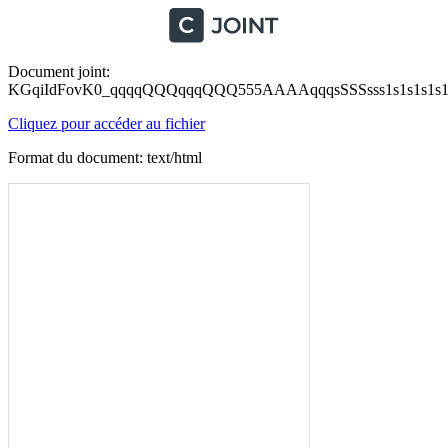
Document joint:
KGqiIdFovK0_qqqqQQQqqqQQQ555AAAAqqqsSSSsss1s1s1s1s1s
Cliquez pour accéder au fichier
Format du document: text/html