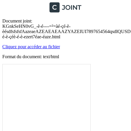
Document joint:
KGnkSeHN0vG_-è-é----=²=àé-çé-è-
èésdfsfsfsfAazeaeAZEAEAEAAZYAZEIUI7897654564qsdIQUS
é-è-çéè-é-è-ezert7éae-éaze.html
Cliquez pour accéder au fichier
Format du document: text/html