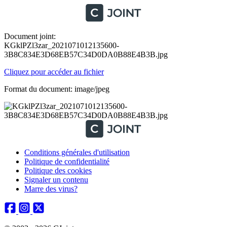
Document joint:
KGklPZl3zar_2021071012135600-
3B8C834E3D68EB57C34D0DA0B88E4B3B.jpg
Cliquez pour accéder au fichier
Format du document: image/jpeg
Conditions générales d'utilisation
Politique de confidentialité
Politique des cookies
Signaler un contenu
Marre des virus?