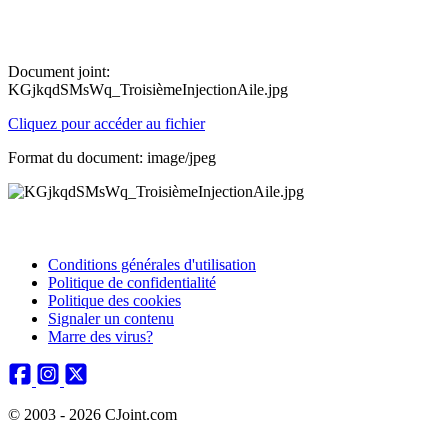
Document joint:
KGjkqdSMsWq_TroisièmeInjectionAile.jpg
Cliquez pour accéder au fichier
Format du document: image/jpeg
Conditions générales d'utilisation
Politique de confidentialité
Politique des cookies
Signaler un contenu
Marre des virus?
© 2003 - 2026 CJoint.com