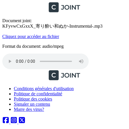
Document joint:
KFyvwCxGxxX_寄り酔い和ぬか-Instrumental-.mp3
Cliquez pour accéder au fichier
Format du document: audio/mpeg
Conditions générales d'utilisation
Politique de confidentialité
Politique des cookies
Signaler un contenu
Marre des virus?