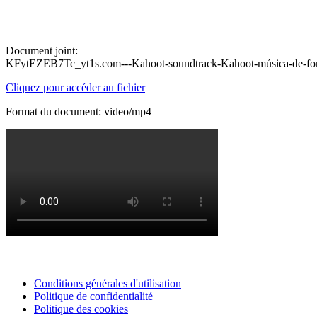
Document joint:
KFytEZEB7Tc_yt1s.com---Kahoot-soundtrack-Kahoot-música-de-f
Cliquez pour accéder au fichier
Format du document: video/mp4
Conditions générales d'utilisation
Politique de confidentialité
Politique des cookies