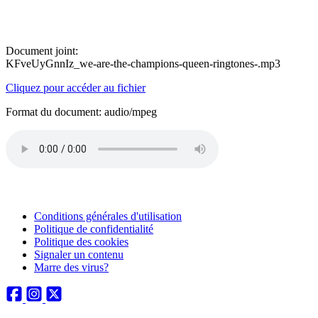
Document joint:
KFveUyGnnIz_we-are-the-champions-queen-ringtones-.mp3
Cliquez pour accéder au fichier
Format du document: audio/mpeg
Conditions générales d'utilisation
Politique de confidentialité
Politique des cookies
Signaler un contenu
Marre des virus?