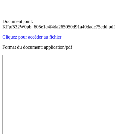
Document joint:
KFpf532W0pb_605e1c4f4da265050d91a40dadc75edd.pdf
Cliquez pour accéder au fichier
Format du document: application/pdf